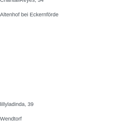
ChantallReyes, 34
Altenhof bei Eckernförde
lillyladinda, 39
Wendtorf