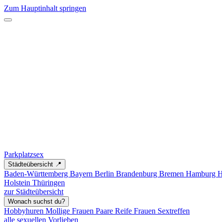
Zum Hauptinhalt springen
Parkplatzsex
Städteübersicht 📍
Baden-Württemberg
Bayern
Berlin
Brandenburg
Bremen
Hamburg
H
Holstein
Thüringen
zur Städteübersicht
Wonach suchst du?
Hobbyhuren
Mollige Frauen
Paare
Reife Frauen
Sextreffen
alle sexuellen Vorlieben