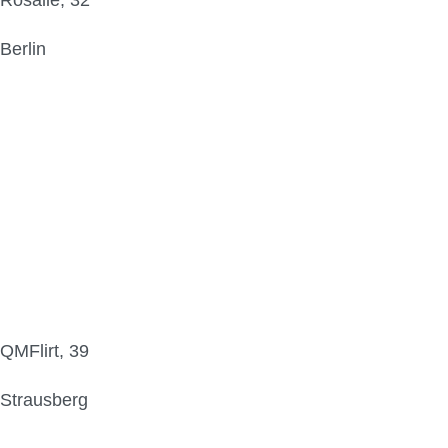
Rosalie, 32
Berlin
QMFlirt, 39
Strausberg