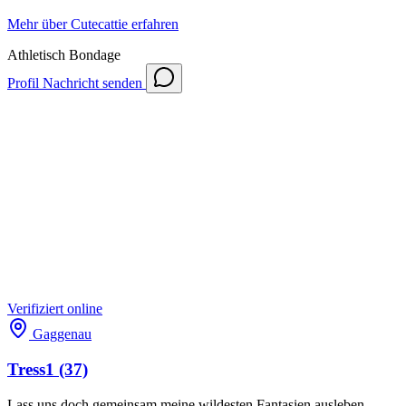
Mehr über Cutecattie erfahren
Athletisch
Bondage
Profil
Nachricht senden
Verifiziert
online
Gaggenau
Tress1
(37)
Lass uns doch gemeinsam meine wildesten Fantasien ausleben –