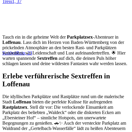
Tress1, 37
Tauch ein in die geheime Welt der
Parkplatzsex
-Abenteuer in
Loffenau
. Lass dich im Herzen von Baden-Württemberg von der
prickelnden Atmosphäre an den besten Rast- und Parkplätzen
KaitlynRain, 23
verzaubern, wo Leidenschaft und Lust aufeinandertreffen. 🌟 Hier
warten spannende
Sextreffen
auf dich, die deinen Puls höher
schlagen lassen und deine wildesten Fantasien wahr werden lassen.
Erlebe verführerische Sextreffen in
Loffenau
Die idyllischen Parkplätze und Rastplätze rund um die malerische
Stadt
Loffenau
bieten die perfekte Kulisse für aufregenden
Rastplatzsex
. Stell dir vor: Die verlockende Einsamkeit am
Parkplatz des beliebten „Waldeck“ oder die diskreten Ecken am
„Ebersteiner Hof“ – sinnliche Hotspots, um unerwartete
Begegnungen zu genießen. 🚗✨ Auch der versteckte Parkplatz am
Waldrand der „Gertelbach-Wasserfälle“ lädt zu heißen Abenteuern