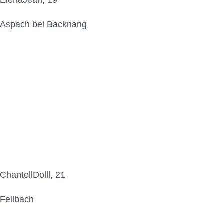
ElenaJean, 19
Aspach bei Backnang
ChantellDolll, 21
Fellbach